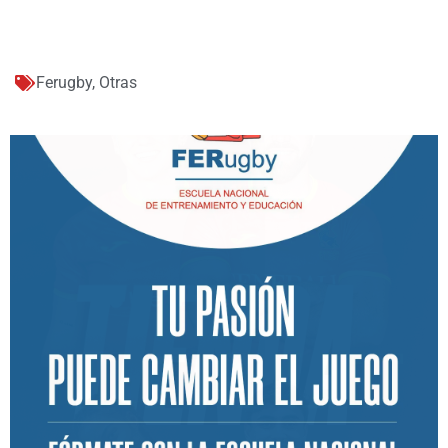
Ferugby
,
Otras