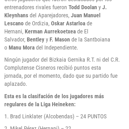
entrenadores rivales fueron
Todd Doolan
y
J.
Kleynhans
del Aparejadores,
Juan Manuel
Lescano
de Ordizia,
Oskar Astarloa
de
Hernani,
Kerman Aurrekoetxea
de El
Salvador,
Bentley
y
F. Mason
de la Santboiana
o
Manu Mora
del Independiente.
Ningún jugador del Bizkaia Gernika R.T. ni del C.R.
Complutense Cisneros recibió puntos esta
jornada, por el momento, dado que su partido fue
aplazado.
Esta es la clasifación de los jugadores más
regulares de la Liga Heineken:
1. Brad Linklater (Alcobendas) – 24 PUNTOS
2. Mikel Pérez (Hernani) – 22