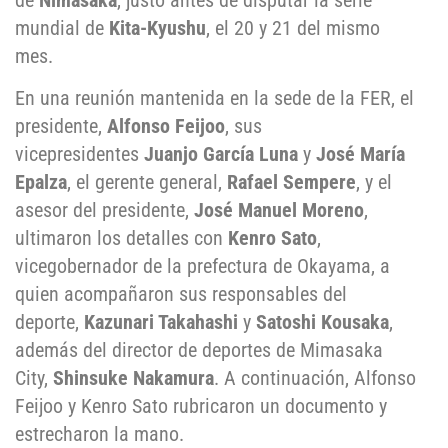
de
Nimasaka
, justo antes de disputar la serie
mundial de
Kita-Kyushu
, el 20 y 21 del mismo
mes.
En una reunión mantenida en la sede de la FER, el
presidente,
Alfonso Feijoo
, sus
vicepresidentes
Juanjo García Luna
y
José María
Epalza
, el gerente general,
Rafael Sempere
, y el
asesor del presidente,
José Manuel Moreno
,
ultimaron los detalles con
Kenro Sato
,
vicegobernador de la prefectura de Okayama, a
quien acompañaron sus responsables del
deporte,
Kazunari Takahashi
y
Satoshi Kousaka
,
además del director de deportes de Mimasaka
City,
Shinsuke Nakamura
. A continuación, Alfonso
Feijoo y Kenro Sato rubricaron un documento y
estrecharon la mano.