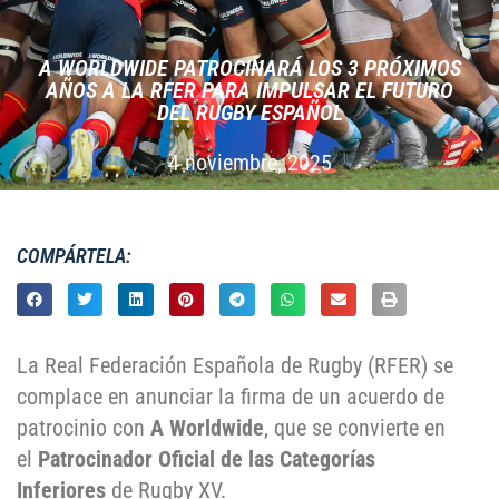
A WORLDWIDE PATROCINARÁ LOS 3 PRÓXIMOS
AÑOS A LA RFER PARA IMPULSAR EL FUTURO
DEL RUGBY ESPAÑOL
4 noviembre, 2025
COMPÁRTELA:
La Real Federación Española de Rugby (RFER) se
complace en anunciar la firma de un acuerdo de
patrocinio con
A Worldwide
, que se convierte en
el
Patrocinador Oficial de las Categorías
Inferiores
de Rugby XV.