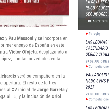
LA REAL FED
RUGBY SUPER
SEGUIDORES 
5 DE AGOSTO DE
Ferugby
ez
y
Pau Massoni
y se incorpora en
LAS LEONAS
el primer ensayo de España en este
CALENDARIO 
entra
Víctor Ofojetu
, desplazando a
SERIES CHAL
López,
son las novedades en la
29 DE JULIO DE 
Competicione
VALLADOLID 
ichardis
será su compañero en la
HSBC SVNS 
 apertura. El resto de la tres
2027
es al XV inicial de
Jorge Garreta
y
29 DE JULIO DE 
ga al 15, y la inclusión de
Oriol
Competicione
LAS LEONAS7