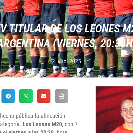
XV TITULAR DE LOS LEONES M
ARGENTINA (VIERNES, 20:30H
2 julio, 2025
 hecho pública la alineación
categoría.
Los Leones M20
, con 7
na
el
viernes a las 20:30,
hora