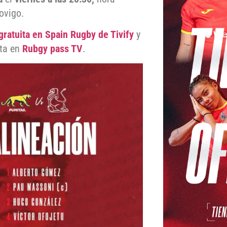
ovigo.
gratuita en Spain Rugby de Tivify
y
ita en
Rubgy pass TV
.