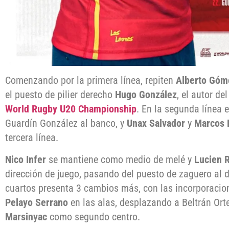
Comenzando por la primera línea, repiten
Alberto Góm
el puesto de pilier derecho
Hugo González
, el autor d
World Rugby U20 Championship
. En la segunda línea 
Guardín González al banco, y
Unax Salvador
y
Marcos 
tercera línea.
Nico Infer
se mantiene como medio de melé y
Lucien R
dirección de juego, pasando del puesto de zaguero al de
cuartos presenta 3 cambios más, con las incorporacion
Pelayo Serrano
en las alas, desplazando a Beltrán Orte
Marsinyac
como segundo centro.