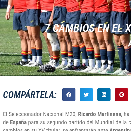
7 CAMBIOS EN EL 
COMPÁRTELA:
El Seleccionador Nacional M20,
Ricardo Martinena
, ha
de
España
para su segundo partido del Mundial de la 
cambios en su XV titular, se enfrentarán ante
Argenti