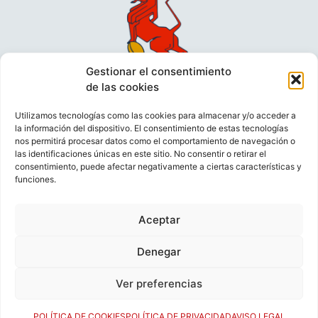
Gestionar el consentimiento
de las cookies
Utilizamos tecnologías como las cookies para almacenar y/o acceder a
la información del dispositivo. El consentimiento de estas tecnologías
nos permitirá procesar datos como el comportamiento de navegación o
las identificaciones únicas en este sitio. No consentir o retirar el
consentimiento, puede afectar negativamente a ciertas características y
funciones.
VIDEOCONFERENCIAS
POLÍTICA DE PRIVACIDAD
Aceptar
POLÍTICA DE COOKIES
POLÍTICA DE VENTAS
AVISO LEGAL
CONTACTO
Denegar
Ver preferencias
© FEDERACIÓN ESPAÑOLA DE RUGBY 2023.
DESARROLLADO POR
TOOOLS
.
POLÍTICA DE COOKIES
POLÍTICA DE PRIVACIDAD
AVISO LEGAL