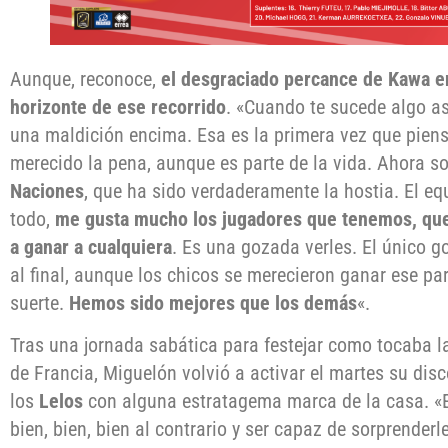
Aunque, reconoce,
el desgraciado percance de Kawa 
horizonte de ese recorrido
. «Cuando te sucede algo as
una maldición encima. Esa es la primera vez que pien
merecido la pena, aunque es parte de la vida. Ahora s
Naciones
, que ha sido verdaderamente la hostia. El eq
todo,
me gusta mucho los jugadores que tenemos, que 
a ganar a cualquiera
. Es una gozada verles. El único g
al final, aunque los chicos se merecieron ganar ese pa
suerte.
Hemos sido mejores que los demás
«.
Tras una jornada sabática para festejar como tocaba la
de Francia, Miguelón volvió a activar el martes su disc
los
Lelos
con alguna estratagema marca de la casa. «El
bien, bien, bien al contrario y ser capaz de sorprender