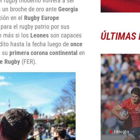
l rugby moderno volverá a ser
 un broche de oro ante
Georgia
ción en el
Rugby Europe
 para el rugby patrio por sus
ÚLTIMAS 
n más si los
Leones
son capaces
édito hasta la fecha luego de
once
a su
primera corona continental
en
de Rugby
(FER).
Ferugby