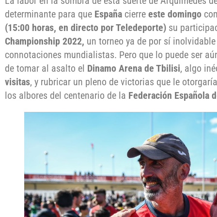
La labor en la sombra de esta suerte de Arquímedes de
determinante para que
España
cierre
este domingo
con
(15:00 horas, en directo por Teledeporte)
su participa
Championship 2022,
un torneo ya de por sí inolvidable
connotaciones mundialistas. Pero que lo puede ser aú
de tomar al asalto el
Dinamo Arena de Tbilisi
, algo in
visitas
, y rubricar un pleno de victorias que le otorgarí
los albores del centenario de la
Federación Española 