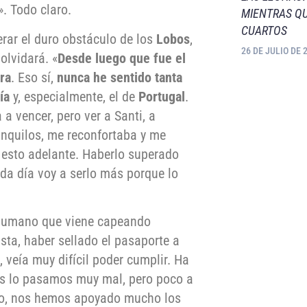
». Todo claro.
MIENTRAS QU
CUARTOS
erar el duro obstáculo de los
Lobos
,
26 DE JULIO DE 
olvidará. «
Desde luego que fue el
ra
. Eso sí,
nunca he sentido tanta
ía
y, especialmente, el de
Portugal
.
 vencer, pero ver a Santi, a
anquilos, me reconfortaba y me
r esto adelante. Haberlo superado
ada día voy a serlo más porque lo
 humano que viene capeando
sta, haber sellado el pasaporte a
veía muy difícil poder cumplir. Ha
as lo pasamos muy mal, pero poco a
lo, nos hemos apoyado mucho los