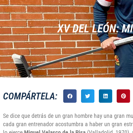
XV DEL LEÓN: M
COMPÁRTELA:
Se dice que detrás de un gran hombre hay una gran mu
cada gran entrenador acostumbra a haber un gran estr
lo ejerce
Miguel Velasco
de la Pisa
(Valladolid, 1970)