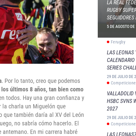
LA REAL FED
RUGBY SUPER
SEGUIDORES 
5 DE AGOSTO DE
Ferugby
LAS LEONAS
CALENDARIO 
SERIES CHAL
29 DE JULIO DE 
a
. Por lo tanto, creo que podemos
Competicione
 los últimos 8 años, tan bien como
VALLADOLID 
n todos. Hay una gran confianza y
HSBC SVNS 
r la charla un Miguelón que
2027
do que también daría al XV del León
29 DE JULIO DE 
luego, no sabría cómo hacerlo. El
Competicione
e antemano. En mi carrera habré
LAS LEONAS7