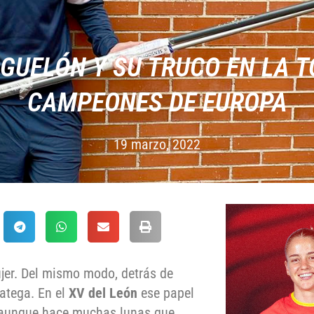
IGUELÓN Y SU TRUCO EN LA 
CAMPEONES DE EUROPA
19 marzo, 2022
jer. Del mismo modo, detrás de
atega. En el
XV del León
ese papel
, aunque hace muchas lunas que