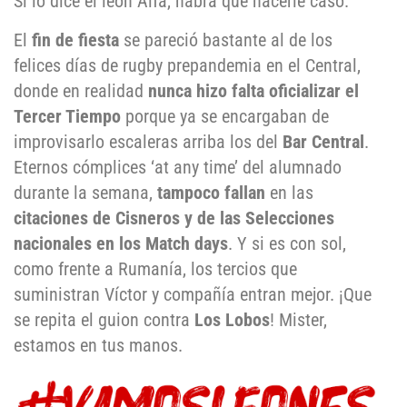
Si lo dice el león Alfa, habrá que hacerle caso.
El
fin de fiesta
se pareció bastante al de los
felices días de rugby prepandemia en el Central,
donde en realidad
nunca hizo falta oficializar el
Tercer Tiempo
porque ya se encargaban de
improvisarlo escaleras arriba los del
Bar Central
.
Eternos cómplices ‘at any time’ del alumnado
durante la semana,
tampoco fallan
en las
citaciones de Cisneros y de las Selecciones
nacionales en los Match days
. Y si es con sol,
como frente a Rumanía, los tercios que
suministran Víctor y compañía entran mejor. ¡Que
se repita el guion contra
Los Lobos
! Mister,
estamos en tus manos.