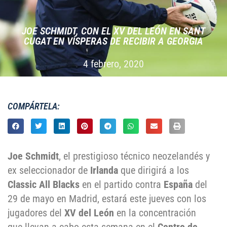
JOE SCHMIDT, CON EL XV DEL LEÓN EN SANT
CUGAT EN VÍSPERAS DE RECIBIR A GEORGIA
4 febrero, 2020
COMPÁRTELA:
Joe Schmidt
, el prestigioso técnico neozelandés y
ex seleccionador de
Irlanda
que dirigirá a los
Classic All Blacks
en el partido contra
España
del
29 de mayo en Madrid, estará este jueves con los
jugadores del
XV del León
en la concentración