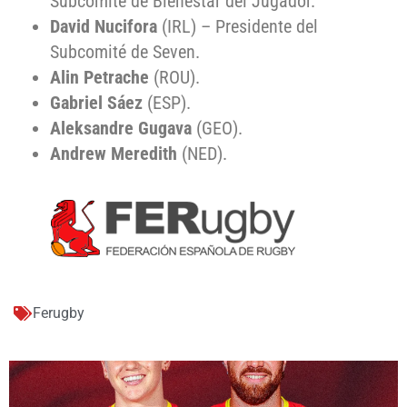
Subcomité de Bienestar del Jugador.
David Nucifora
(IRL) – Presidente del
Subcomité de Seven.
Alin Petrache
(ROU).
Gabriel Sáez
(ESP).
Aleksandre Gugava
(GEO).
Andrew Meredith
(NED).
Ferugby