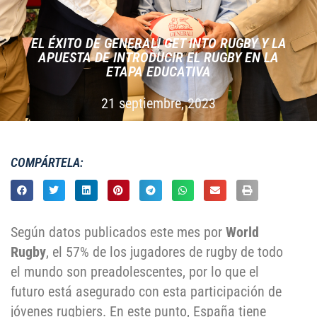
EL ÉXITO DE GENERALI GET INTO RUGBY Y LA
APUESTA DE INTRODUCIR EL RUGBY EN LA
ETAPA EDUCATIVA
21 septiembre, 2023
COMPÁRTELA:
Según datos publicados este mes por
World
Rugby
, el 57% de los jugadores de rugby de todo
el mundo son preadolescentes, por lo que el
futuro está asegurado con esta participación de
jóvenes rugbiers. En este punto, España tiene