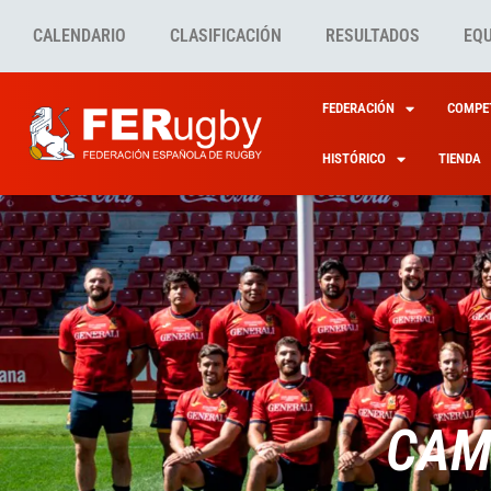
CALENDARIO
CLASIFICACIÓN
RESULTADOS
EQ
FEDERACIÓN
COMPET
HISTÓRICO
TIENDA
CAM