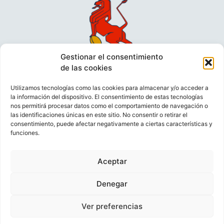
Gestionar el consentimiento
de las cookies
Utilizamos tecnologías como las cookies para almacenar y/o acceder a
la información del dispositivo. El consentimiento de estas tecnologías
nos permitirá procesar datos como el comportamiento de navegación o
las identificaciones únicas en este sitio. No consentir o retirar el
consentimiento, puede afectar negativamente a ciertas características y
funciones.
VIDEOCONFERENCIAS
POLÍTICA DE PRIVACIDAD
Aceptar
POLÍTICA DE COOKIES
POLÍTICA DE VENTAS
AVISO LEGAL
CONTACTO
Denegar
Ver preferencias
© FEDERACIÓN ESPAÑOLA DE RUGBY 2023.
DESARROLLADO POR
TOOOLS
.