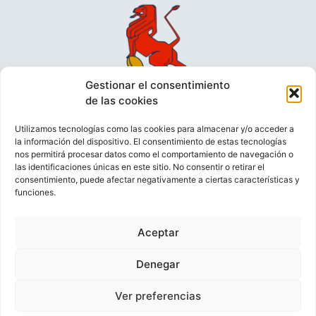
Gestionar el consentimiento
de las cookies
Utilizamos tecnologías como las cookies para almacenar y/o acceder a
la información del dispositivo. El consentimiento de estas tecnologías
nos permitirá procesar datos como el comportamiento de navegación o
las identificaciones únicas en este sitio. No consentir o retirar el
consentimiento, puede afectar negativamente a ciertas características y
funciones.
VIDEOCONFERENCIAS
POLÍTICA DE PRIVACIDAD
Aceptar
POLÍTICA DE COOKIES
POLÍTICA DE VENTAS
AVISO LEGAL
CONTACTO
Denegar
Ver preferencias
© FEDERACIÓN ESPAÑOLA DE RUGBY 2023.
DESARROLLADO POR
TOOOLS
.