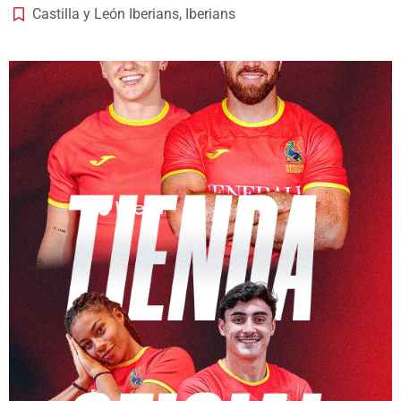
Castilla y León Iberians
,
Iberians