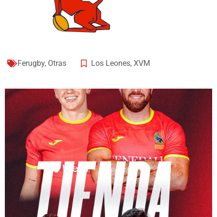
Ferugby
,
Otras
Los Leones
,
XVM