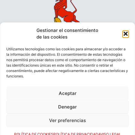
Gestionar el consentimiento
de las cookies
Utilizamos tecnologías como las cookies para almacenar y/o acceder a
la información del dispositivo. El consentimiento de estas tecnologías
nos permitirá procesar datos como el comportamiento de navegación o
las identificaciones únicas en este sitio. No consentir o retirar el
consentimiento, puede afectar negativamente a ciertas características y
funciones.
VIDEOCONFERENCIAS
POLÍTICA DE PRIVACIDAD
Aceptar
POLÍTICA DE COOKIES
POLÍTICA DE VENTAS
AVISO LEGAL
CONTACTO
Denegar
Ver preferencias
© FEDERACIÓN ESPAÑOLA DE RUGBY 2023.
DESARROLLADO POR
TOOOLS
.
POLÍTICA DE COOKIES
POLÍTICA DE PRIVACIDAD
AVISO LEGAL