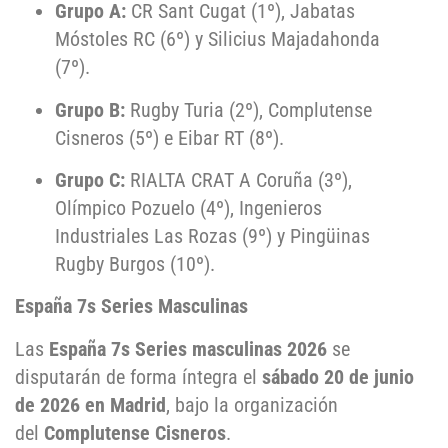
Grupo A:
CR Sant Cugat (1º), Jabatas
Móstoles RC (6º) y Silicius Majadahonda
(7º)
.
Grupo B:
Rugby Turia (2º), Complutense
Cisneros (5º) e Eibar RT (8º)
.
Grupo C:
RIALTA CRAT A Coruña (3º),
Olímpico Pozuelo (4º), Ingenieros
Industriales Las Rozas (9º) y Pingüinas
Rugby Burgos (10º)
.
España 7s Series Masculinas
Las
España 7s Series masculinas 2026
se
disputarán de forma íntegra el
sábado 20 de junio
de 2026 en Madrid
, bajo la organización
del
Complutense Cisneros
.