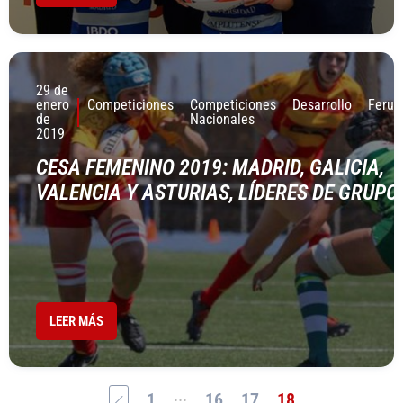
29 de
enero
Competiciones
Competiciones
Desarrollo
Ferug
de
Nacionales
2019
CESA FEMENINO 2019: MADRID, GALICIA,
VALENCIA Y ASTURIAS, LÍ­DERES DE GRUPO
LEER MÁS
...
1
16
17
18