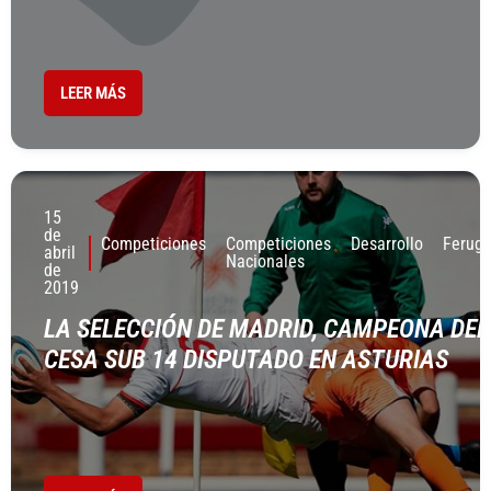
LEER MÁS
15
de
Competiciones
Competiciones
Desarrollo
Ferug
abril
Nacionales
de
2019
LA SELECCIÓN DE MADRID, CAMPEONA DEL
CESA SUB 14 DISPUTADO EN ASTURIAS