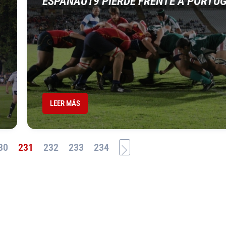
ESPAÑAU19 PIERDE FRENTE A PORTU
LEER MÁS
30
231
232
233
234