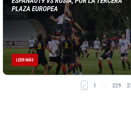
ESPAÑAU19 VS RUSIA, POR LA TERCERA
PLAZA EUROPEA
LEER MÁS
...
1
229
2