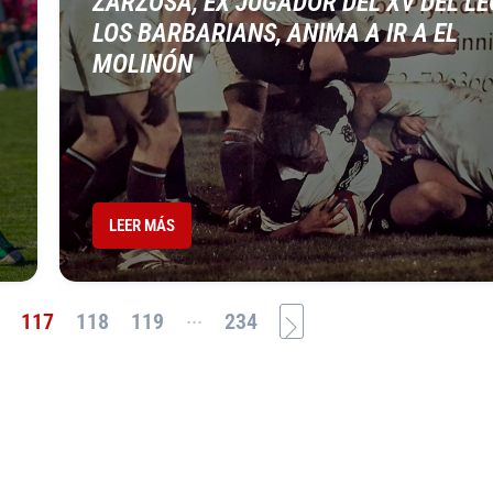
ZARZOSA, EX JUGADOR DEL XV DEL LE
LOS BARBARIANS, ANIMA A IR A EL
MOLINÓN
LEER MÁS
...
117
118
119
234