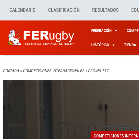
CALENDARIO
CLASIFICACIÓN
RESULTADOS
EQ
FEDERACIÓN
COMPET
HISTÓRICO
TIENDA
PORTADA
»
COMPETICIONES INTERNACIONALES
»
PÁGINA 117
COMPETICIONES INTERN
COMPETICIONES INTERN
COMPETICIONES INTERN
COMPETICIONES INTERN
COMPETICIONES INTERN
DE MA
EL ES
XV DE
ZARZO
EMERG
COMPETICIONES INTERN